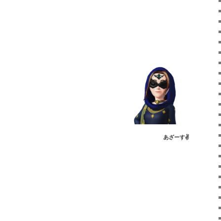
あざーす✌️