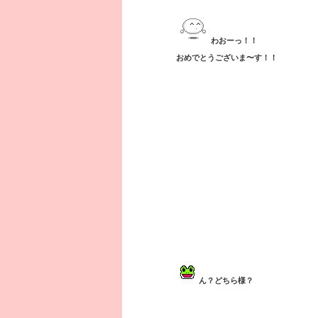
わおーっ！！
おめでとうございま〜す！！
ん？どちら様？