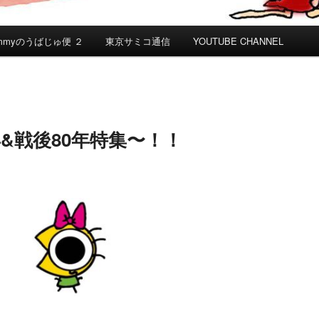
mmyのうばじゅ便 ２
東京サミコ通信
YOUTUBE CHANNEL
年&戦後80年特集〜！！