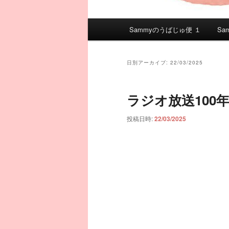
メ
Sammyのうばじゅ便 １
Sa
イ
ン
メ
日別アーカイブ:
22/03/2025
ニ
ュ
ラジオ放送100
ー
投稿日時:
22/03/2025