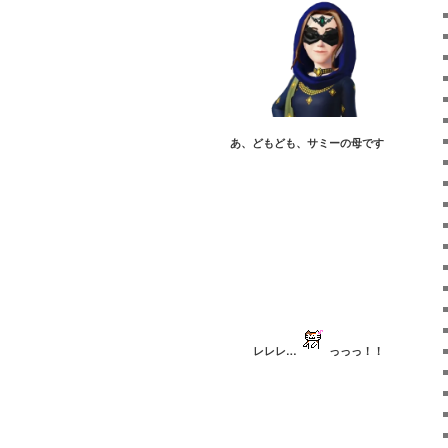
あ、どもども、サミーの母です
レレレ…
っっっ！！