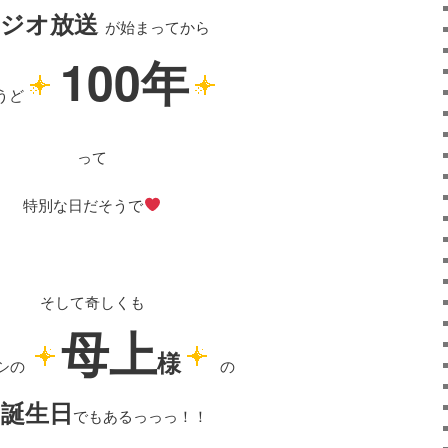
ラジオ放送
が始まってから
100年
うど
って
特別な日だそうで
そして奇しくも
母上
様
シの
の
お誕生日
でもあるっっっ！！