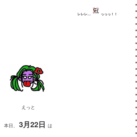
っ
て
レレレ…
っっっ！！
く
だ
さ
い。
えっと
3月22日
本日、
は