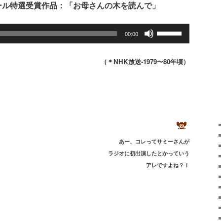
ール特選受賞作品：「お母さんの木を読んで」
ボ
00:00
リ
ュ
（＊NHK放送-1979〜80年頃）
ー
ム
調
節
に
は
上
あー、コレって
サミーさんが
下
ラジオに初出演したとかっていう
矢
アレですよね？！
印
キ
ー
を
使