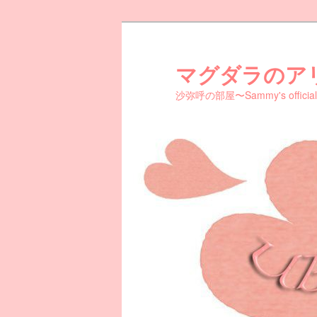
メ
サ
イ
ブ
ン
コ
マグダラのア
コ
ン
沙弥呼の部屋〜Sammy's official 
ン
テ
テ
ン
ン
ツ
ツ
へ
へ
移
移
動
動