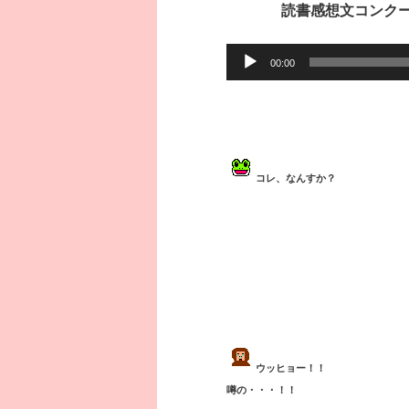
読書感想文コンク
音
00:00
声
プ
レ
ー
ヤ
コレ、なんすか？
ー
ウッヒョー！！
噂の・・・！！