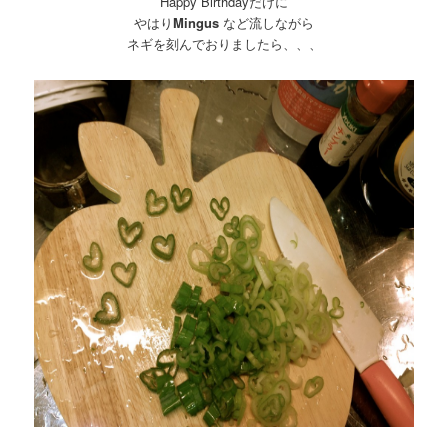
Happy Birthdayだけに
やはり
Mingus
など流しながら
ネギを刻んでおりましたら、、、