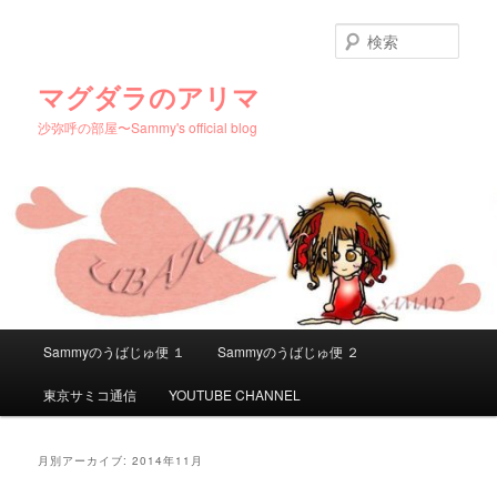
メ
サ
イ
ブ
検
ン
コ
索
コ
ン
マグダラのアリマ
ン
テ
沙弥呼の部屋〜Sammy's official blog
テ
ン
ン
ツ
ツ
へ
へ
移
移
動
動
メ
Sammyのうばじゅ便 １
Sammyのうばじゅ便 ２
イ
ン
東京サミコ通信
YOUTUBE CHANNEL
メ
ニ
ュ
月別アーカイブ:
2014年11月
ー