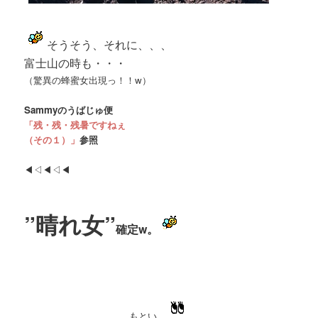
そうそう、それに、、、
富士山の時も・・・
（驚異の蜂蜜女出現っ！！w）
Sammyのうばじゅ便
「残・残・残暑ですねぇ
（その１）」
参照
◀︎◁◀︎◁◀︎
”晴れ女”
確定w。
もとい。