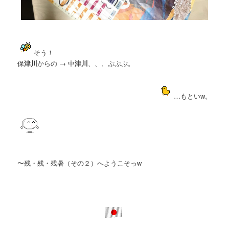
そう！
保
津川
からの → 中
津川
、、、ぷぷぷ。
…もといw。
〜残・残・残暑（その２）へようこそっw