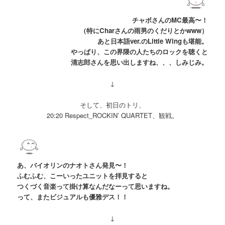
チャボさんの
MC最高〜！
（特にCharさんの雨男のくだりとかwww）
あと日本語ver.のLittle Wingも堪能。
やっぱり、この界隈の人たちの
ロックを聴くと
清志郎さんを思い出しますね、、、しみじみ。
↓
そして、初日のトリ、
20:20 Respect_ROCKIN’ QUARTET、観戦。
あ、バイオリンのナオトさん発見〜！
ふむふむ、こーいったユニットを拝見すると
つくづく音楽って掛け算なんだなーって思いますね。
って、またビジュアルも優雅デス！！
↓