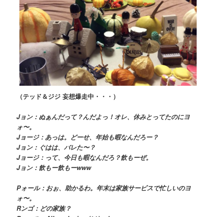
（テッド＆ジジ 妄想爆走中・・・）
Jョン：ぬぁんだって？んだよっ！オレ、休みとってたのにヨ
ォ〜。
Jョージ：あっは。どーせ、年始も暇なんだろー？
Jョン：ぐはは、バレた〜？
Jョージ：って、今日も暇なんだろ？飲もーぜ。
Jョン：飲もー飲もーwww
Pォール：おぉ、助かるわ。年末は家族サービスで忙しいのヨ
ォ〜。
Rンゴ：どの家族？