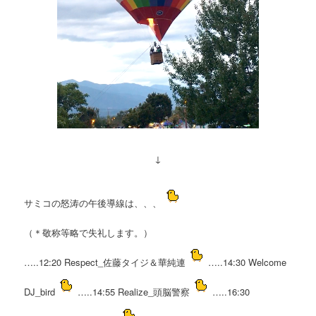
↓
サミコの怒涛の午後導線は、、、
（＊敬称等略で失礼します。）
…..12:20 Respect_佐藤タイジ＆華純連
…..14:30 Welcome
DJ_bird
…..14:55 Realize_頭脳警察
…..16:30