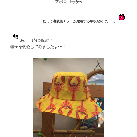
（アポロ11号かw）
だって容赦無くシミが定着する年頃なので、、、
あ、一応は売店で
帽子を物色してみましたよ〜！