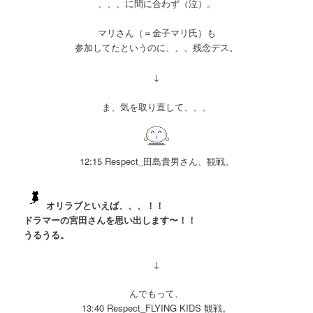
、、、に間に合わず（泣）。
マリさん（＝金子マリ氏）も
参加してたというのに、、、残念デス。
↓
ま、気を取り直して、、、
12:15 Respect_田島貴男さん、観戦。
オリラブといえば、、、！！
ドラマーの宮田さんを
思い出します〜！！
うるうる。
↓
んでもって、
13:40 Respect_FLYING KIDS 観戦。