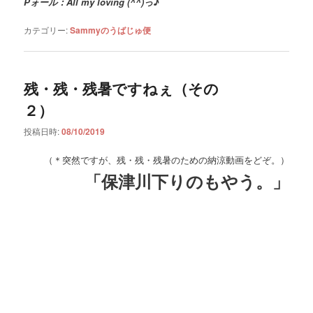
Pォール：All my loving (^^)っ♪
カテゴリー:
Sammyのうばじゅ便
残・残・残暑ですねぇ（その
２）
投稿日時:
08/10/2019
（＊突然ですが、残・残・残暑のための納涼動画をどぞ。）
「保津川下りのもやう。」