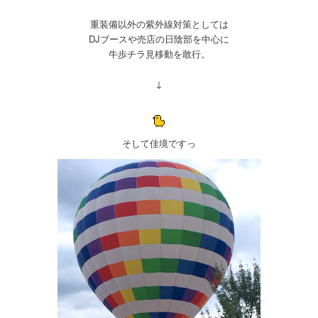
重装備以外の紫外線対策としては
DJブースや売店の日陰部を中心に
牛歩チラ見移動を敢行。
↓
そして佳境ですっ