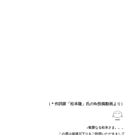
（＊作詞家「松本隆」氏のfb投稿動画より）
>敬愛なる松本さま。。。
この度は保津川下りをご利用いただきまして