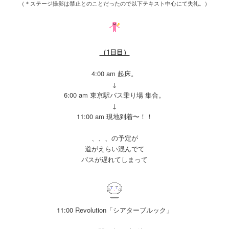
（＊ステージ撮影は禁止とのことだったので以下テキスト中心にて失礼。）
（1日目）
4:00 am 起床。
↓
6:00 am 東京駅バス乗り場 集合。
↓
11:00 am 現地到着〜！！
、、、の予定が
道がえらい混んでて
バスが遅れてしまって
11:00 Revolution「シアターブルック」