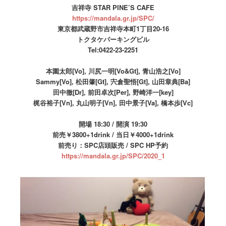
吉祥寺 STAR PINE’S CAFE
https://mandala.gr.jp/SPC/
東京都武蔵野市吉祥寺本町1丁目20-16
トクタケパーキングビル
Tel:0422-23-2251
本園太郎[Vo], 川尻一明[Vo&Gt], 青山浩之[Vo]
Sammy[Vo], 松田肇[Gt], 宍倉聖悟[Gt], 山田章典[Ba]
田中徹[Dr], 前田卓次[Per], 野崎洋一[key]
梶谷裕子[Vn], 丸山明子[Vn], 田中景子[Va], 橋本歩[Vc]
開場 18:30 / 開演 19:30
前売￥3800+1drink / 当日￥4000+1drink
前売り：SPC店頭販売 / SPC HP予約
https://mandala.gr.jp/SPC/2020_1