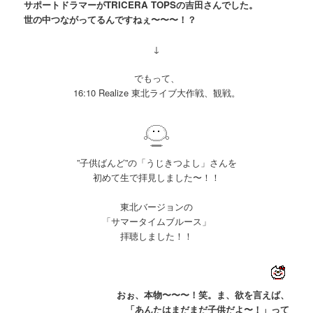
サポートドラマーが
TRICERA TOPSの吉田さんでした。
世の中つながってるんですねぇ〜〜〜！？
↓
でもって、
16:10 Realize 東北ライブ大作戦、観戦。
”子供ばんど”の「うじきつよし」さんを
初めて生で拝見しました〜！！
東北バージョンの
「サマータイムブルース」
拝聴しました！！
おぉ、本物〜〜〜！笑。ま、欲を言えば、
「あんたはまだまだ子供だよ〜！」って