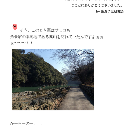
まことにありがとうございました。
by 角倉了以研究会
そう、このとき実はサミコも
角倉家の本拠地である
嵐山
を訪れていたんですよぉぉ
ぉ〜〜〜！！
かーらーのー、、、