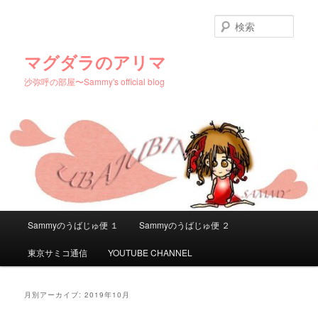
メ
サ
イ
ブ
検
ン
コ
索
コ
ン
マグダラのアリマ
ン
テ
沙弥呼の部屋〜Sammy's official blog
テ
ン
ン
ツ
ツ
へ
へ
移
移
動
動
メ
Sammyのうばじゅ便 １
Sammyのうばじゅ便 ２
イ
ン
東京サミコ通信
YOUTUBE CHANNEL
メ
ニ
ュ
月別アーカイブ:
2019年10月
ー