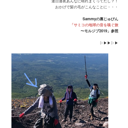
連日連夜あんなに晴れまくってたし？！
おかげで髪の毛がこんなことに・・・
Sammyの裏じゅびん
「サミコの地球の音を嗅ぐ旅
〜モルジブ2019」参照
▷▶︎▶︎▷▶︎