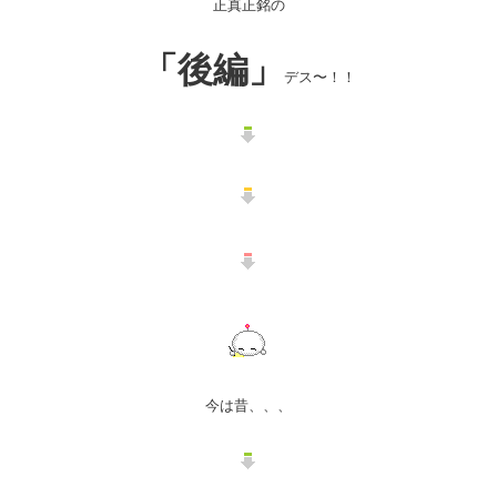
正真正銘の
「
後
編」
デス〜！！
今は昔、、、