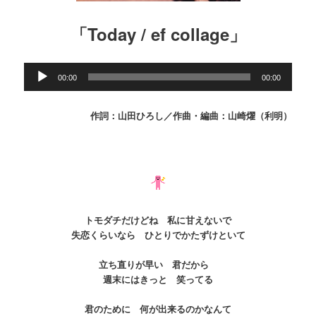
「Today / ef collage」
音
00:00
00:00
声
プ
レ
作詞：山田ひろし／作曲・編曲：山崎燿（利明）
ー
ヤ
ー
トモダチだけどね 私に甘えないで
失恋くらいなら ひとりでかたずけといて
立ち直りが早い 君だから
週末にはきっと 笑ってる
君のために 何が出来るのかなんて