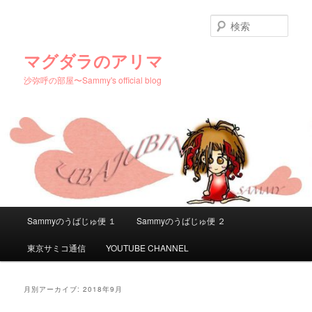
メ
サ
イ
ブ
検
ン
コ
索
コ
ン
マグダラのアリマ
ン
テ
沙弥呼の部屋〜Sammy's official blog
テ
ン
ン
ツ
ツ
へ
へ
移
移
動
動
メ
Sammyのうばじゅ便 １
Sammyのうばじゅ便 ２
イ
ン
東京サミコ通信
YOUTUBE CHANNEL
メ
ニ
ュ
月別アーカイブ:
2018年9月
ー