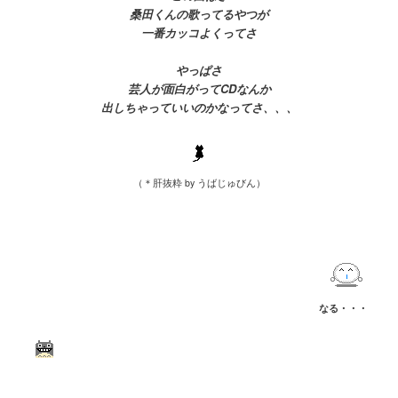
桑田くんの歌ってるやつが
一番カッコよくってさ
やっぱさ
芸人が
面白がってCDなんか
出しちゃっていいのかなってさ、、、
（＊肝抜粋 by うばじゅびん）
なる・・・