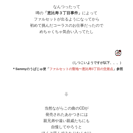
なんつったって
噂の
「恵比寿３丁目事件」
によって
ファルセットが出るようになってから
初めて挑んだコーラスのお仕事だったので
めちゃくちゃ気合い入ってたし
（しつこいようですが以下、、、）
＊Sammyのうばじゅ便「
ファルセットの聖地〜恵比寿3丁目の交差点
」参照
当然ながらこの曲のCDが
発売されたあかつきには
親兄弟や遠い親戚たちにも
自慢してやろうと
ほくそ笑んでみたりなんだり