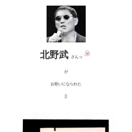
北野武
さんっ
が
お歌いになられた