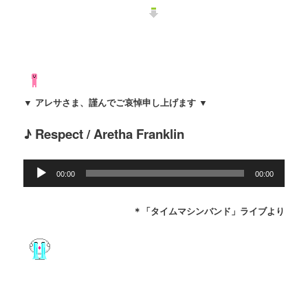
▼ アレサさま、謹んでご哀悼申し上げます ▼
♪ Respect / Aretha Franklin
音
00:00
00:00
声
プ
レ
＊「タイムマシンバンド」ライブより
ー
ヤ
ー