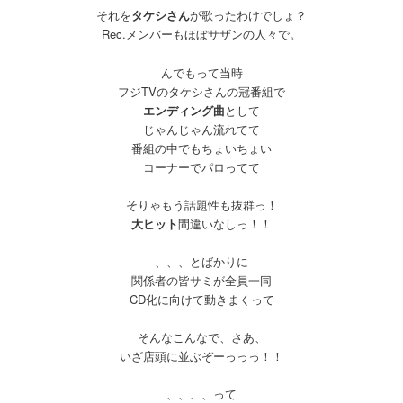
それを
タケシさん
が歌ったわけでしょ？
Rec.メンバーもほぼサザンの人々で。
んでもって当時
フジTVのタケシさんの冠番組で
エンディング曲
として
じゃんじゃん流れてて
番組の中でもちょいちょい
コーナーでパロってて
そりゃもう話題性も抜群っ！
大ヒット
間違いなしっ！！
、、、とばかりに
関係者の皆サミが全員一同
CD化に向けて動きまくって
そんなこんなで、さあ、
いざ店頭に並ぶぞーっっっ！！
、、、、って