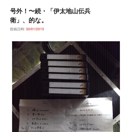
号外！〜続・「伊太地山伝兵
衛」、的な。
投稿日時:
30/01/2015