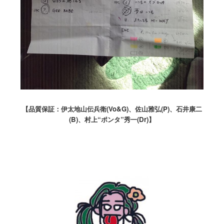
【品質保証：伊太地山伝兵衛(Vo&G)、佐山雅弘(P)、石井康二
(B)、村上“ポンタ”秀一(Dr)】