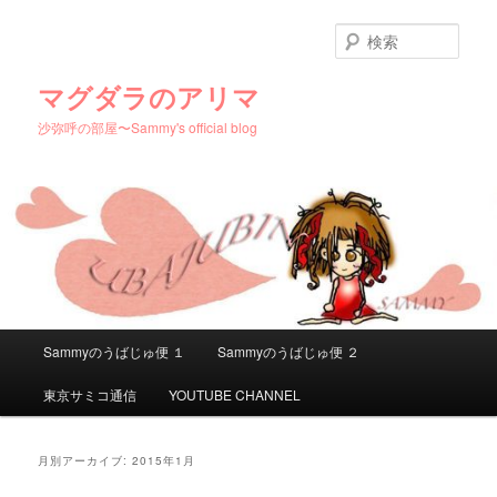
メ
サ
イ
ブ
検
ン
コ
索
コ
ン
マグダラのアリマ
ン
テ
沙弥呼の部屋〜Sammy's official blog
テ
ン
ン
ツ
ツ
へ
へ
移
移
動
動
メ
Sammyのうばじゅ便 １
Sammyのうばじゅ便 ２
イ
ン
東京サミコ通信
YOUTUBE CHANNEL
メ
ニ
ュ
月別アーカイブ:
2015年1月
ー