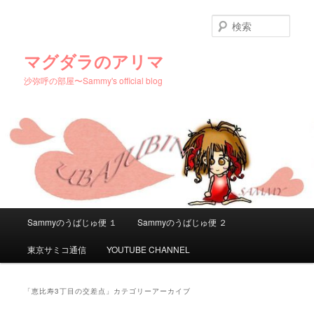
メ
サ
イ
ブ
検
ン
コ
索
コ
ン
マグダラのアリマ
ン
テ
沙弥呼の部屋〜Sammy's official blog
テ
ン
ン
ツ
ツ
へ
へ
移
移
動
動
メ
Sammyのうばじゅ便 １
Sammyのうばじゅ便 ２
イ
ン
東京サミコ通信
YOUTUBE CHANNEL
メ
ニ
ュ
「
恵比寿3丁目の交差点
」カテゴリーアーカイブ
ー