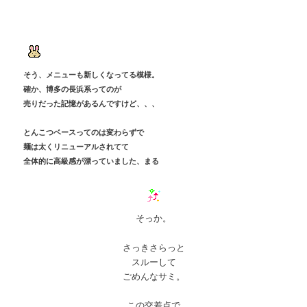
そう、メニューも新しくなってる模様。
確か、博多の長浜系ってのが
売りだった記憶が
あるんですけど、、、
とんこつベースってのは変わらずで
麺は太くリニューアルされてて
全体的に高級感が漂っていました、まる
そっか。
さっきさらっと
スルーして
ごめんなサミ。
この交差点で