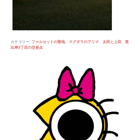
カテゴリー:
ファルセットの聖地
、
マグダラのアリマ
、
太田と上田
、
恵
比寿3丁目の交差点