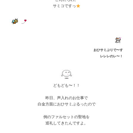
サミコですっ
おひサミぶりで〜す
レレレのレ〜！
どもども〜！！
昨日、声入れのお仕事で
白金方面におひサミぶるったので
例のファルセットの聖地を
巡礼してきたんですよ。