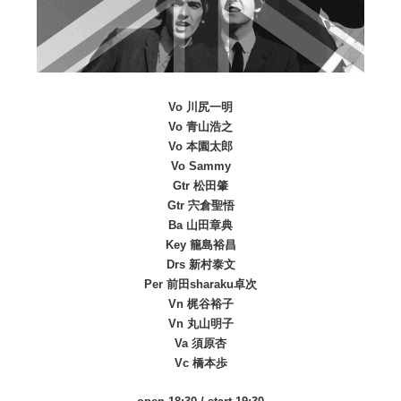
Vo 川尻一明
Vo 青山浩之
Vo 本園太郎
Vo Sammy
Gtr 松田肇
Gtr 宍倉聖悟
Ba 山田章典
Key 籠島裕昌
Drs 新村泰文
Per 前田sharaku卓次
Vn 梶谷裕子
Vn 丸山明子
Va 須原杏
Vc 橋本歩