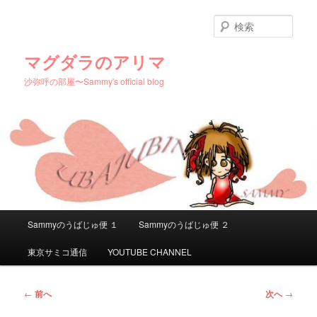
メ
イ
検
ン
索
コ
マグダラのアリマ
ン
沙弥呼の部屋〜Sammy's official blog
テ
ン
ツ
へ
移
動
メ
Sammyのうばじゅ便 １
Sammyのうばじゅ便 ２
イ
ン
東京サミコ通信
YOUTUBE CHANNEL
メ
ニ
ュ
投
←
前へ
次へ
→
ー
稿