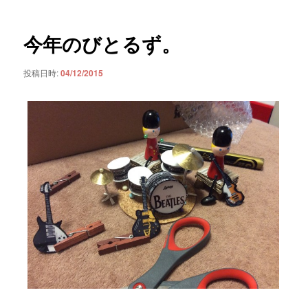
ナ
ビ
ゲ
今年のびとるず。
ー
シ
投稿日時:
04/12/2015
ョ
ン