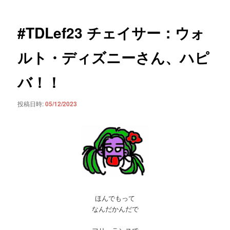
ナ
ビ
ゲ
#TDLef23 チェイサー：ウォ
ー
シ
ルト・ディズニーさん、ハピ
ョ
ン
バ！！
投稿日時:
05/12/2023
ほんでもって
なんだかんだで