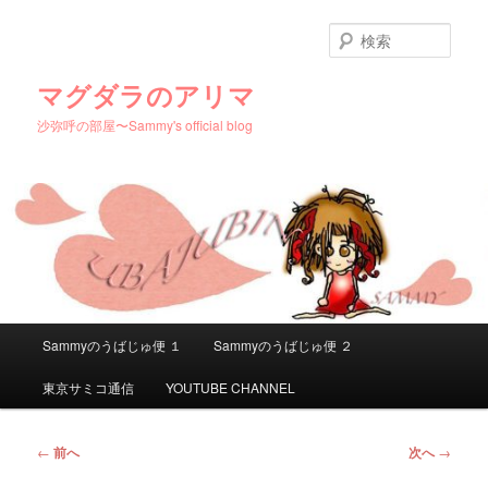
メ
イ
検
ン
索
コ
マグダラのアリマ
ン
沙弥呼の部屋〜Sammy's official blog
テ
ン
ツ
へ
移
動
メ
Sammyのうばじゅ便 １
Sammyのうばじゅ便 ２
イ
ン
東京サミコ通信
YOUTUBE CHANNEL
メ
ニ
ュ
投
←
前へ
次へ
→
ー
稿